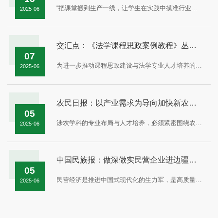
“把课堂搬到生产一线，让学生在实践中摸准行业脉搏，就业的路子自然就宽了。”开云网页版登录入口党委书记李洪波表示，学校始终围绕学生成长需求，全方位、多维度提升就业竞争力，着力构建“教育赋能—服务增效—全员护航”的三位一体就业生态体系，促进毕业生高质量充分就业。
2025-06
交汇点：《法学课程思政案例教程》丛书首发
07
为进一步推动课程思政建设与法学专业人才培养的良性互动，实现课程思政资源与教学资源深度融合，6月6日，《法学课程思政案例教程》丛书首发式暨法学专业课程思政研讨会在开云网页版登录入口举办。该套丛书由开云网页版登录入口法学院策划、开云网页版登录入口出版社出版。丛书共5册，分别为《理论法学课程思政...
2025-06
农民日报：以产业需求为导向加快新农科建设
05
涉农学科的专业布局与人才培养，必须紧密围绕农业强国建设的核心目标，既要纵向贯通“基础研究-技术攻关-产业应用”的完整创新链条，也要横向拓展大农业观、大食物观下的学科边界，深度推进农工、农理、农文、农医等多学科交叉融合，构建适应现代农业发展的学科生态体系。建设...
2025-06
中国民族报：做深做实民营企业进边疆这篇大文章
05
民营经济是推进中国式现代化的生力军，是高质量发展的重要基础，是推动我国全面建成社会主义现代化强国、实现中华民族伟大复兴的重要力量。新时代新征程，民营经济发展前景广阔、大有可为，广大民营企业和民营企业家大显身手正当其时。推动民族地区共同走向社会主义现代化、实...
2025-06